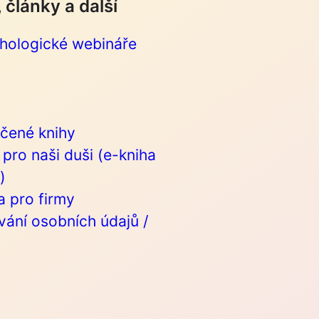
 články a další
chologické webináře
čené knihy
pro naši duši (e-kniha
)
 pro firmy
ání osobních údajů /