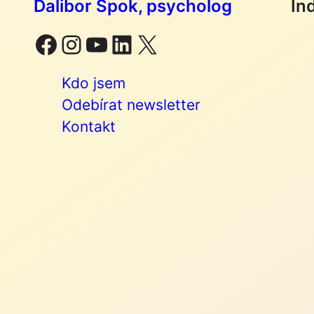
Dalibor Špok, psycholog
In
Facebook
Instagram
YouTube
LinkedIn
X
Kdo jsem
Odebírat newsletter
Kontakt