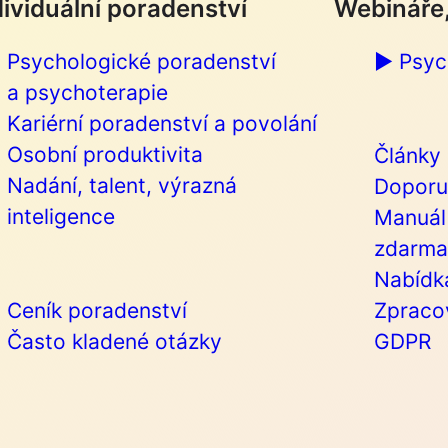
dividuální poradenství
Webináře,
Psychologické poradenství
▶︎ Psy
a psychoterapie
Kariérní poradenství a povolání
Osobní produktivita
Články
Nadání, talent, výrazná
Doporu
inteligence
Manuál 
zdarma
Nabídka
Ceník poradenství
Zpracov
Často kladené otázky
GDPR