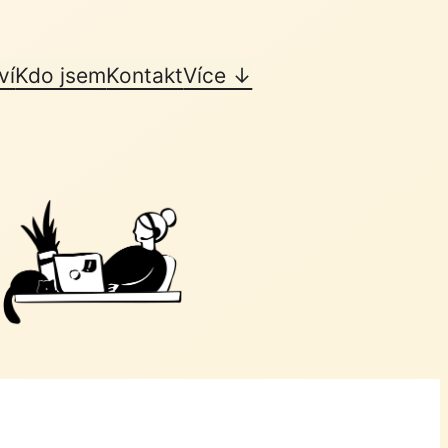
ví
Kdo jsem
Kontakt
Více ↓