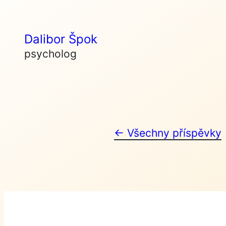
Skip
to
Dalibor Špok
content
psycholog
← Všechny příspěvky