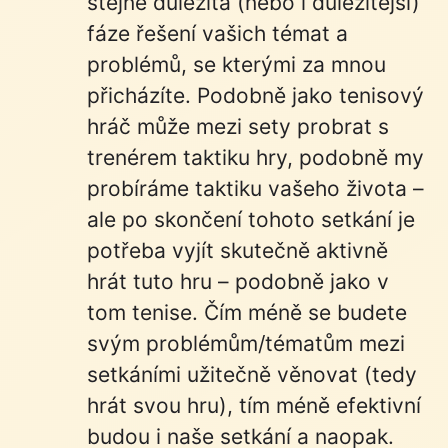
stejně důležitá (nebo i důležitější)
fáze řešení vašich témat a
problémů, se kterými za mnou
přicházíte. Podobně jako tenisový
hráč může mezi sety probrat s
trenérem taktiku hry, podobně my
probíráme taktiku vašeho života –
ale po skončení tohoto setkání je
potřeba vyjít skutečně aktivně
hrát tuto hru – podobně jako v
tom tenise. Čím méně se budete
svým problémům/tématům mezi
setkáními užitečně věnovat (tedy
hrát svou hru), tím méně efektivní
budou i naše setkání a naopak.