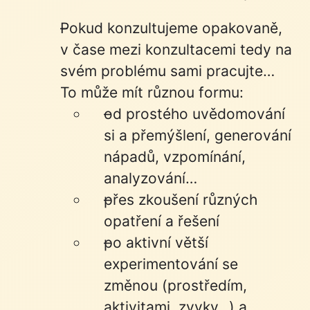
Pokud konzultujeme opakovaně,
v čase mezi konzultacemi tedy na
svém problému sami pracujte…
To může mít různou formu:
od prostého uvědomování
si a přemýšlení, generování
nápadů, vzpomínání,
analyzování…
přes zkoušení různých
opatření a řešení
po aktivní větší
experimentování se
změnou (prostředím,
aktivitami, zvyky…) a