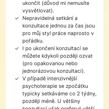
ukončit (důvod mi nemusíte
vysvětlovat).
Nepravidelná setkání a
konzultace jednou za čas jsou
pro můj styl práce naprosto v
pořádku.
I po ukončení konzultací se
můžete kdykoli později ozvat
(pro opakovanou nebo
jednorázovou konzultaci).
V případě intenzivnější
psychoterapie se zpočátku
typicky setkáváme co 2 týdny,
později méně. U většiny
konzultací však preferuji větší