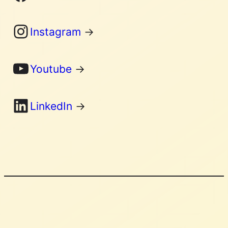
Instagram
Instagram
→
YouTube
Youtube
→
LinkedIn
LinkedIn
→