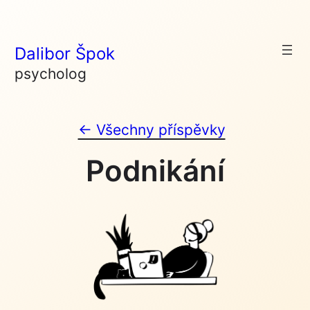
Skip
to
Dalibor Špok
content
psycholog
← Všechny příspěvky
Podnikání