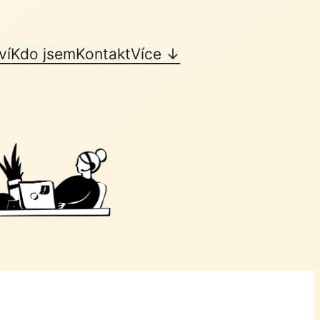
ví
Kdo jsem
Kontakt
Více ↓