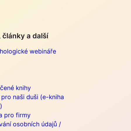
 články a další
chologické webináře
čené knihy
pro naši duši (e-kniha
)
 pro firmy
ání osobních údajů /