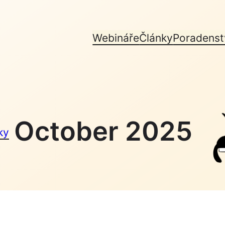
Webináře
Články
Poradenst
October 2025
ky