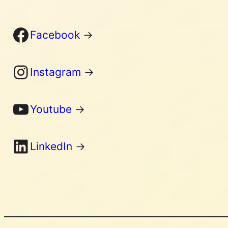
Facebook
Facebook
→
Instagram
Instagram
→
YouTube
Youtube
→
LinkedIn
LinkedIn
→