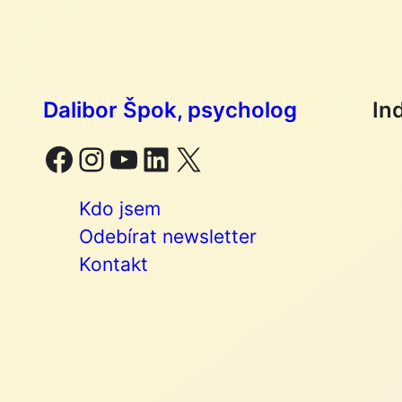
Dalibor Špok, psycholog
In
Facebook
Instagram
YouTube
LinkedIn
X
Kdo jsem
Odebírat newsletter
Kontakt