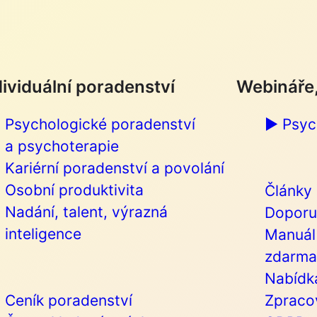
dividuální poradenství
Webináře,
Psychologické poradenství
▶︎ Psy
a psychoterapie
Kariérní poradenství a povolání
Osobní produktivita
Články
Nadání, talent, výrazná
Doporu
inteligence
Manuál 
zdarma
Nabídka
Ceník poradenství
Zpracov