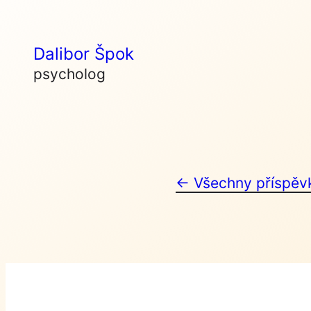
Skip
to
Dalibor Špok
content
psycholog
← Všechny příspěv