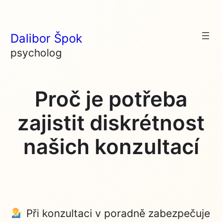
Skip
to
Dalibor Špok
content
psycholog
Proč je potřeba
zajistit diskrétnost
našich konzultací
Při konzultaci v poradně zabezpečuje