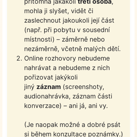
přítomna jakákoli
třetí osoba
,
mohla ji slyšet, vidět či
zaslechnout jakoukoli její část
(např. při pobytu v sousední
místnosti) – záměrně nebo
nezáměrně, včetně malých dětí.
Online rozhovory nebudeme
nahrávat a nebudeme z nich
pořizovat jakýkoli
jiný
záznam
(screenshoty,
audionahrávka, záznam části
konverzace) – ani já, ani vy.
(Je naopak možné a dobré psát
si během konzultace poznámky.)