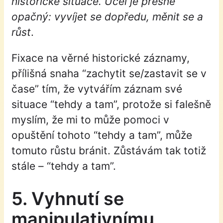
historické situace. Účel je přesně
opačný: vyvíjet se dopředu, měnit se a
růst
.
Fixace na věrné historické záznamy,
přílišná snaha “zachytit se/zastavit se v
čase” tím, že vytvářím záznam své
situace “tehdy a tam”, protože si falešně
myslím, že mi to může pomoci v
opuštění tohoto “tehdy a tam”, může
tomuto růstu bránit. Zůstávám tak totiž
stále – “tehdy a tam”.
5. Vyhnutí se
manipulativnímu