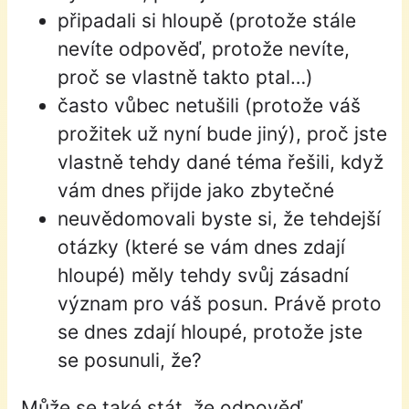
připadali si hloupě (protože stále
nevíte odpověď, protože nevíte,
proč se vlastně takto ptal…)
často vůbec netušili (protože váš
prožitek už nyní bude jiný), proč jste
vlastně tehdy dané téma řešili, když
vám dnes přijde jako zbytečné
neuvědomovali byste si, že tehdejší
otázky (které se vám dnes zdají
hloupé) měly tehdy svůj zásadní
význam pro váš posun. Právě proto
se dnes zdají hloupé, protože jste
se posunuli, že?
Může se také stát, že odpověď