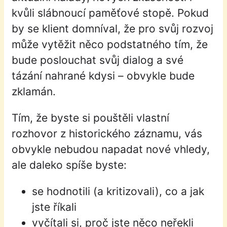
kvůli slábnoucí paměťové stopě. Pokud
by se klient domníval, že pro svůj rozvoj
může vytěžit něco podstatného tím, že
bude poslouchat svůj dialog a své
tázání nahrané kdysi – obvykle bude
zklamán.
Tím, že byste si pouštěli vlastní
rozhovor z historického záznamu, vás
obvykle nebudou napadat nové vhledy,
ale daleko spíše byste:
se hodnotili (a kritizovali), co a jak
jste říkali
vyčítali si, proč jste něco neřekli