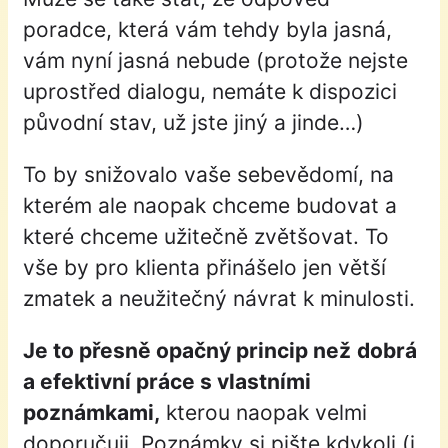
poradce, která vám tehdy byla jasná,
vám nyní jasná nebude (protože nejste
uprostřed dialogu, nemáte k dispozici
původní stav, už jste jiný a jinde…)
To by snižovalo vaše sebevědomí, na
kterém ale naopak chceme budovat a
které chceme užitečně zvětšovat. To
vše by pro klienta přinášelo jen větší
zmatek a neužitečný návrat k minulosti.
Je to přesně opačný princip než
dobrá
a efektivní práce s vlastními
poznámkami,
kterou naopak velmi
doporučuji. Poznámky si pište kdykoli (i