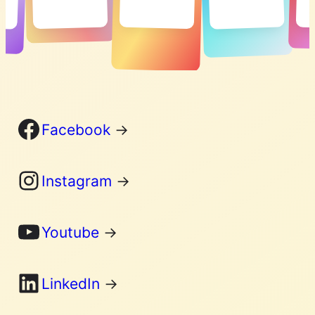
Facebook
Facebook
→
Instagram
Instagram
→
YouTube
Youtube
→
LinkedIn
LinkedIn
→