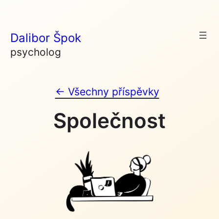
Skip
to
Dalibor Špok
content
psycholog
← Všechny příspěvky
Společnost